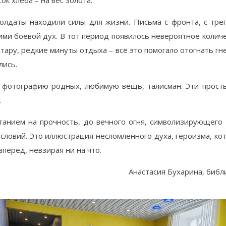
к хлеба – на вес золота.
солдаты находили силы для жизни. Письма с фронта, с тр
ми боевой дух. В тот период появилось невероятное количе
итару, редкие минуты отдыха – всё это помогало отогнать г
лись.
– фотографию родных, любимую вещь, талисман. Эти прос
.
танием на прочность, до вечного огня, символизирующего 
условий. Это иллюстрация несломленного духа, героизма, к
вперед, невзирая ни на что.
Анастасия Бухарина, биб