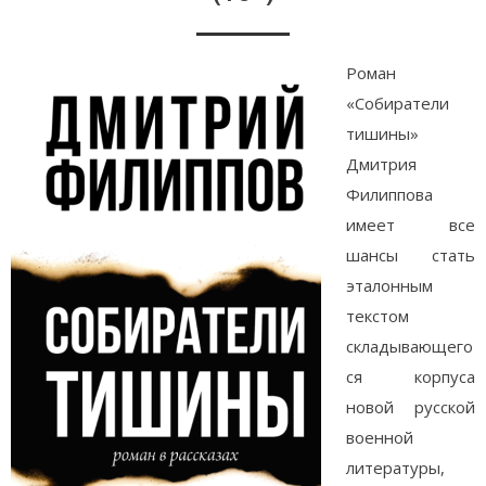
Роман
«Собиратели
тишины»
Дмитрия
Филиппова
имеет все
шансы стать
эталонным
текстом
складывающего
ся корпуса
новой русской
военной
литературы,